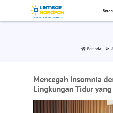
Beran
Beranda
A
Mencegah Insomnia d
Lingkungan Tidur yang 