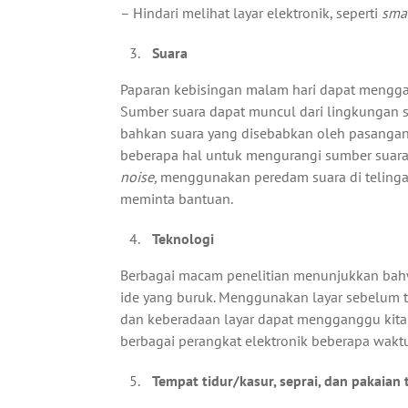
– Hindari melihat layar elektronik, seperti
sma
Suara
Paparan kebisingan malam hari dapat mengga
Sumber suara dapat muncul dari lingkungan se
bahkan suara yang disebabkan oleh pasangan k
beberapa hal untuk mengurangi sumber suara
noise,
menggunakan peredam suara di telinga
meminta bantuan.
Teknologi
Berbagai macam penelitian menunjukkan bah
ide yang buruk. Menggunakan layar sebelum t
dan keberadaan layar dapat mengganggu kita 
berbagai perangkat elektronik beberapa waktu
Tempat tidur/kasur, seprai, dan pakaian 