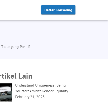
Daftar Konseling
dur yang Positif
rtikel Lain
Understand Uniqueness: Being
Yourself Amidst Gender Equality
February 21, 2025