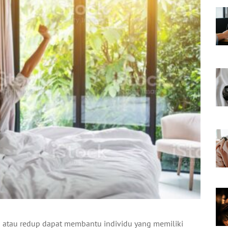
ap atau redup dapat membantu individu yang memiliki