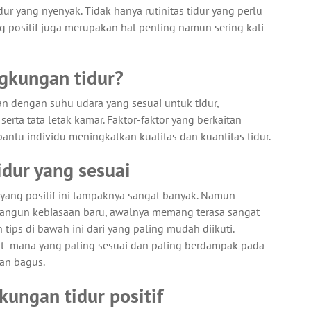
dur yang nyenyak. Tidak hanya rutinitas tidur yang perlu
 positif juga merupakan hal penting namun sering kali
gkungan tidur?
an dengan suhu udara yang sesuai untuk tidur,
serta tata letak kamar. Faktor-faktor yang berkaitan
ntu individu meningkatkan kualitas dan kuantitas tidur.
dur yang sesuai
 yang positif ini tampaknya sangat banyak. Namun
bangun kebiasaan baru, awalnya memang terasa sangat
tips di bawah ini dari yang paling mudah diikuti.
t mana yang paling sesuai dan paling berdampak pada
han bagus.
ungan tidur positif