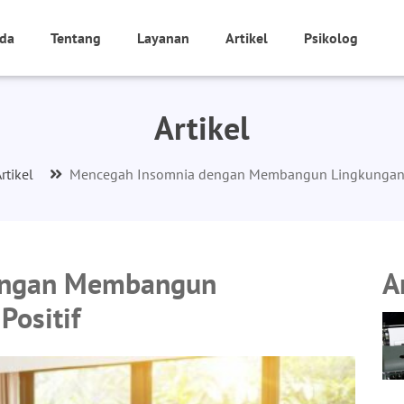
da
Tentang
Layanan
Artikel
Psikolog
Artikel
rtikel
Mencegah Insomnia dengan Membangun Lingkungan Ti
engan Membangun
A
Positif