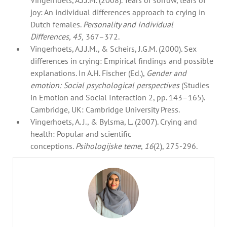
Vingerhoets, A.J.J.M. (2008). Tears of sorrow, tears of
joy: An individual differences approach to crying in
Dutch females.
Personality and Individual
Differences, 45,
367–372.
Vingerhoets, A.J.J.M., & Scheirs, J.G.M. (2000). Sex
differences in crying: Empirical findings and possible
explanations. In A.H. Fischer (Ed.),
Gender and
emotion: Social psychological perspectives
(Studies
in Emotion and Social Interaction 2, pp. 143–165).
Cambridge, UK: Cambridge University Press.
Vingerhoets, A. J., & Bylsma, L. (2007). Crying and
health: Popular and scientific
conceptions.
Psihologijske teme
,
16
(2), 275-296.