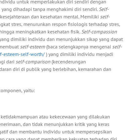
dividu untuk memperlakukan diri sendiri dengan
yang dihadapi tanpa menghakimi diri sendiri.
Self-
 kesejahteraan dan kesehatan mental. Memiliki
self-
kat stres, menurunkan respon fisiologis terhadap stres,
hingga meningkatkan kesehatan fisik.
Self-compassion
ang dimiliki individu dan menunjukkan sikap yang dapat
membuat
self-esteem
(baca selengkapnya mengenai
self-
lf-esteem-self-worth/
)
yang dimiliki individu menjadi
ngi dari
self-comparison
(kecenderungan
aran diri di publik yang berlebihan, kemarahan dan
komponen, yaitu:
 ketidakmampuan atau kekecewaan yang dilakukan
erimaan, dan tidak menunjukkan kritik yang keras
egatif dan membantu individu untuk mempersepsikan
gan cara yang dapat memberikan kekuatan terhadap diri