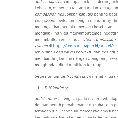
Self-compassion
merupakan kecenderungan in
kebaikan, menerima tantangan dan kegagalan 
compassion
merupakan kualitas penting bagi
compassion
berkaitan dengan menurunnya ting
meningkatkan perilaku menjaga kesehatan se
mengajak individu menyambut emosi negatif y
menimbulkan emosi positif.
Self-compassion
esteem
di
https://lembarharapan.id/artikel/se
lebih stabil dari waktu ke waktu dan melindu
membandingkan diri dengan orang lain), kesad
menghindari diri dari pikiran tertutup.
Secara umum,
self-compassion
memiliki tiga 
Self-kindness
Self-kindness
mengacu pada respon terhadap
dengan penuh pemahaman, rasa sabar, dan pen
terhadap diri. Respon ini meredakan emosi n
kembali kejadian atau peristiwa tertentu den