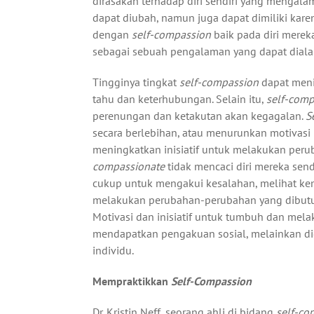
dirasakan terhadap diri sendiri yang mengalam
dapat diubah, namun juga dapat dimiliki karen
dengan
self-compassion
baik pada diri mere
sebagai sebuah pengalaman yang dapat dialam
Tingginya tingkat
self-compassion
dapat meni
tahu dan keterhubungan. Selain itu,
self-com
perenungan dan ketakutan akan kegagalan.
S
secara berlebihan, atau menurunkan motivas
meningkatkan inisiatif untuk melakukan peru
compassionate
tidak mencaci diri mereka sen
cukup untuk mengakui kesalahan, melihat kem
melakukan perubahan-perubahan yang dibutu
Motivasi dan inisiatif untuk tumbuh dan mela
mendapatkan pengakuan sosial, melainkan did
individu.
Mempraktikkan
Self-Compassion
Dr. Kristin Neff, seorang ahli di bidang
self-c