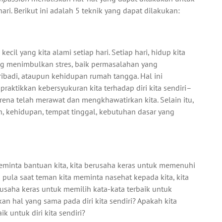
hari. Berikut ini adalah 5 teknik yang dapat dilakukan:
cil yang kita alami setiap hari. Setiap hari, hidup kita
ng menimbulkan stres, baik permasalahan yang
badi, ataupun kehidupan rumah tangga. Hal ini
raktikkan kebersyukuran kita terhadap diri kita sendiri–
arena telah merawat dan mengkhawatirkan kita. Selain itu,
an, kehidupan, tempat tinggal, kebutuhan dasar yang
meminta bantuan kita, kita berusaha keras untuk memenuhi
pula saat teman kita meminta nasehat kepada kita, kita
erusaha keras untuk memilih kata-kata terbaik untuk
n hal yang sama pada diri kita sendiri? Apakah kita
k untuk diri kita sendiri?