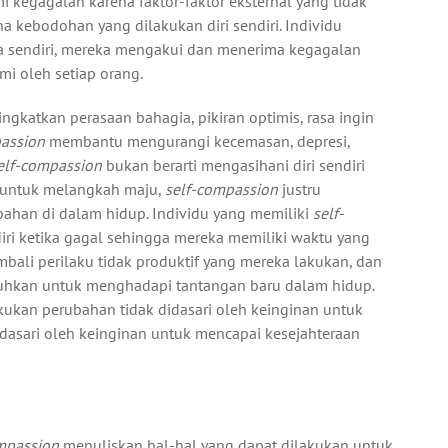
i kegagalan karena faktor-faktor eksternal yang tidak
a kebodohan yang dilakukan diri sendiri. Individu
ka sendiri, mereka mengakui dan menerima kegagalan
i oleh setiap orang.
ngkatkan perasaan bahagia, pikiran optimis, rasa ingin
passion
membantu mengurangi kecemasan, depresi,
elf-compassion
bukan berarti mengasihani diri sendiri
i untuk melangkah maju,
self-compassion
justru
bahan di dalam hidup. Individu yang memiliki
self-
diri ketika gagal sehingga mereka memiliki waktu yang
bali perilaku tidak produktif yang mereka lakukan, dan
hkan untuk menghadapi tantangan baru dalam hidup.
kukan perubahan tidak didasari oleh keinginan untuk
asari oleh keinginan untuk mencapai kesejahteraan
ompassion
menuliskan hal-hal yang dapat dilakukan untuk