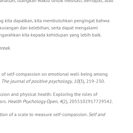
Istirahatlah, luangkan waktu untuk meditasi, bernapas, atau
ang kita dapatkan, kita membutuhkan pengingat bahwa
ekurangan dan kelebihan, serta dapat mengalami
engarahkan kita kepada kehidupan yang lebih baik.
break.
ence of self-compassion on emotional well-being among
.
The journal of positive psychology
,
10
(3), 219-230.
assion and physical health: Exploring the roles of
ors.
Health Psychology Open
,
4
(2), 2055102917729542.
ation of a scale to measure self-compassion.
Self and