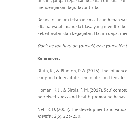
titik ini, jangan lepaskan keaslian diri kita. 
mendengarkan lagu favorit kita.
Berada di antara tekanan sosial dan beban y
kita hanyalah manusia biasa yang memiliki k
keberhasilan dan kegagalan. Hal ini dapat m
Don’t be too hard on yourself, give yourself a 
References:
Bluth, K., & Blanton, P. W. (2015). The influ
early and older adolescent males and females
Homan, K. J., & Sirois, F. M. (2017). Self-comp
perceived stress and health-promoting behavi
Neff, K. D. (2003). The development and valid
identity
,
2
(3), 223-250.