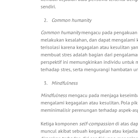
sendiri.
Common humanity
Common humanity
mengacu pada pengakuan 
melakukan kesalahan, dan dapat mengalami ke
terisolasi karena kegagalan atau kesulitan ya
membuat stres adalah bagian dari pengalaman 
perspektif ini memungkinkan individu untuk 
terhadap stres, serta mengurangi hambatan u
Mindfulness
Mindfulness
mengacu pada menjaga keseimban
mengalami kegagalan atau kesulitan. Pola pi
meminimalisir perenungan terhadap aspek-aspe
Ketiga komponen
self-compassion
di atas da
muncul akibat sebuah kegagalan atau kejadia